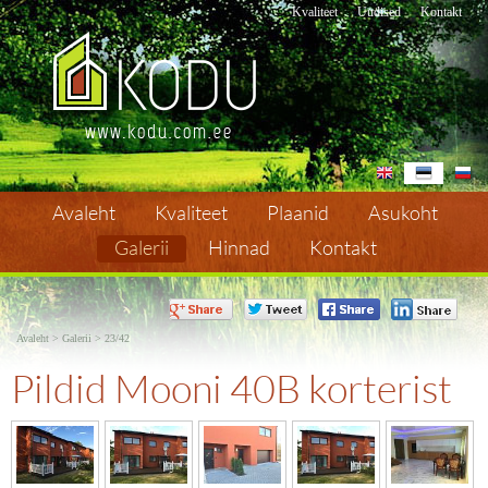
Kvaliteet
Uudised
Kontakt
Avaleht
Kvaliteet
Plaanid
Asukoht
Galerii
Hinnad
Kontakt
Pildid Mooni 40B korterist
Avaleht
>
Galerii
> 23/42
Pildid Mooni 40B korterist