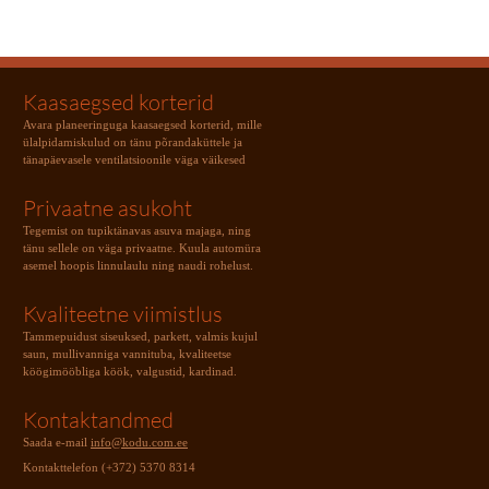
Kaasaegsed korterid
Avara planeeringuga kaasaegsed korterid, mille
ülalpidamiskulud on tänu põrandaküttele ja
tänapäevasele ventilatsioonile väga väikesed
Privaatne asukoht
Tegemist on tupiktänavas asuva majaga, ning
tänu sellele on väga privaatne. Kuula automüra
asemel hoopis linnulaulu ning naudi rohelust.
Kvaliteetne viimistlus
Tammepuidust siseuksed, parkett, valmis kujul
saun, mullivanniga vannituba, kvaliteetse
köögimööbliga köök, valgustid, kardinad.
Kontaktandmed
Saada e-mail
info@kodu.com.ee
Kontakttelefon (+372) 5370 8314