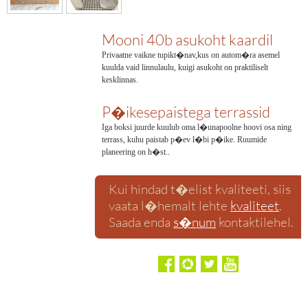
Mooni 40b asukoht kaardil
Privaatne vaikne tupikt�nav,kus on autom�ra asemel
kuulda vaid linnulaulu, kuigi asukoht on praktiliselt
kesklinnas.
P�ikesepaistega terrassid
Iga boksi juurde kuulub oma l�unapoolne hoovi osa ning
terrass, kuhu paistab p�ev l�bi p�ike. Ruumide
planeering on h�st..
Kui hindad t�elist kvaliteeti, siis
vaata l�hemalt lehte
kvaliteet
.
Saada enda
s�num
kontaktilehel.